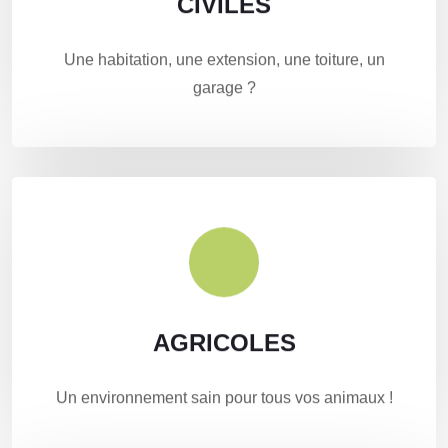
CIVILES
CIVILES
Le bois vous apportera design, innovation et
Une habitation, une extension, une toiture, un
rapidité d'exécution.
garage ?
AGRICOLES
AGRICOLES
Construction de bâtiments d'élevage, étable et
Un environnement sain pour tous vos animaux !
hangar de stockage.