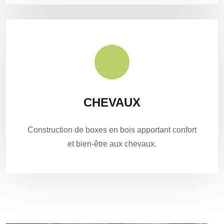
CHEVAUX
CHEVAUX
Particulier, manège ou centre équestre ? Votre
Construction de boxes en bois apportant confort
projet nous intéresse.
et bien-être aux chevaux.