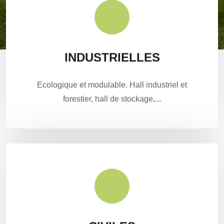
INDUSTRIELLES
INDUSTRIELLES
Notre expérience pour réaliser votre projet "sur
Ecologique et modulable. Hall industriel et
mesure".
forestier, hall de stockage,...