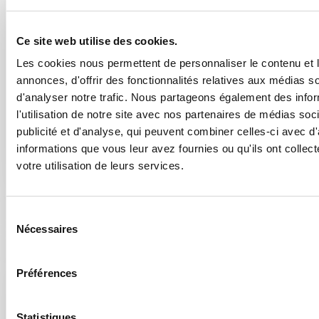
Ce site web utilise des cookies.
Les cookies nous permettent de personnaliser le contenu et 
annonces, d'offrir des fonctionnalités relatives aux médias s
Bâtiments Pour Vaches Laitières
d'analyser notre trafic. Nous partageons également des info
l'utilisation de notre site avec nos partenaires de médias soc
Chacun de nos bâtiments est réalisé sur mesure et
publicité et d'analyse, qui peuvent combiner celles-ci avec d
étudié avec soin. Confiez-nous vos idées, vos projets
informations que vous leur avez fournies ou qu'ils ont collect
pour concevoir l'étable de vos bovins.
votre utilisation de leurs services.
Agricoles
12 photos
Sélection
Nécessaires
du
consentement
Préférences
Statistiques