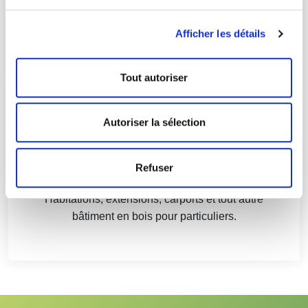
Bâtiments industriels robustes et durables en bois
résineux de nos forêts belges.
Afficher les détails
Tout autoriser
Autoriser la sélection
Refuser
Constructions Civiles
Habitations, extensions, carports et tout autre
bâtiment en bois pour particuliers.