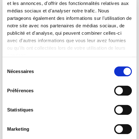
et les annonces, d'offrir des fonctionnalités relatives aux
médias sociaux et d'analyser notre trafic. Nous
partageons également des informations sur l'utilisation de
notre site avec nos partenaires de médias sociaux, de
publicité et d'analyse, qui peuvent combiner celles-ci
avec d'autres informations que vous leur avez fournies
Constructions Agricoles
ou qu'ils ont collectées lors de votre utilisation de leurs
services.
Étables, hangars, bâtiments d'engraissement et
Sélection
boxes pour chevaux adaptés à vos besoins.
Nécessaires
du
consentement
Préférences
Statistiques
Marketing
Constructions Industrielles