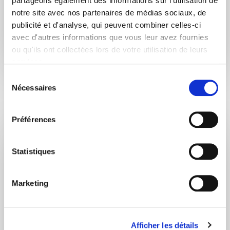
partageons également des informations sur l'utilisation de
notre site avec nos partenaires de médias sociaux, de
publicité et d'analyse, qui peuvent combiner celles-ci
Les champs marqués * sont obligatoires
avec d'autres informations que vous leur avez fournies
Règlement général sur la protection des données
ou qu'ils ont collectées lors de votre utilisation de leurs
services.
Sélection
Nécessaires
du
consentement
Préférences
+
Statistiques
–
Marketing
Emile Gathy
Chaussée de Liège, 7
Afficher les détails
5372 Mean Havelange